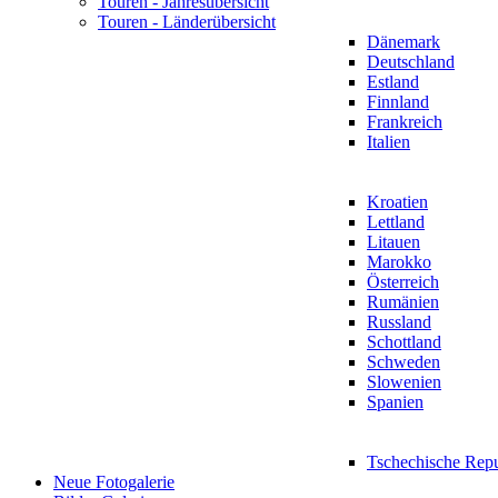
Touren - Jahresübersicht
Touren - Länderübersicht
Dänemark
Deutschland
Estland
Finnland
Frankreich
Italien
Kroatien
Lettland
Litauen
Marokko
Österreich
Rumänien
Russland
Schottland
Schweden
Slowenien
Spanien
Tschechische Rep
Neue Fotogalerie