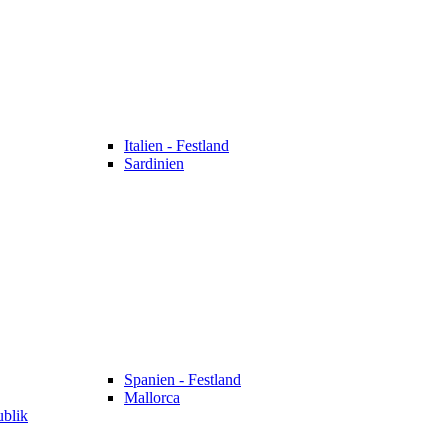
Italien - Festland
Sardinien
Spanien - Festland
Mallorca
ublik