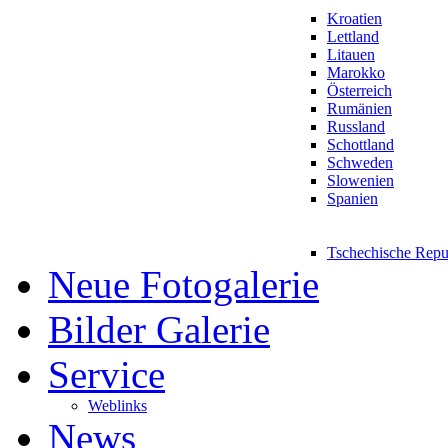
Kroatien
Lettland
Litauen
Marokko
Österreich
Rumänien
Russland
Schottland
Schweden
Slowenien
Spanien
Tschechische Repu
Neue Fotogalerie
Bilder Galerie
Service
Weblinks
News