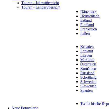
Touren - Jahresübersicht
Touren - Länderübersicht
Dänemark
Deutschland
Estland
Finnland
Frankreich
Italien
Kroatien
Lettland
Litauen
Marokko
Österreich
Rumänien
Russland
Schottland
Schweden
Slowenien
Spanien
Tschechische Rep
Neue Fotogalerie