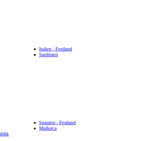
Italien - Festland
Sardinien
Spanien - Festland
Mallorca
ublik