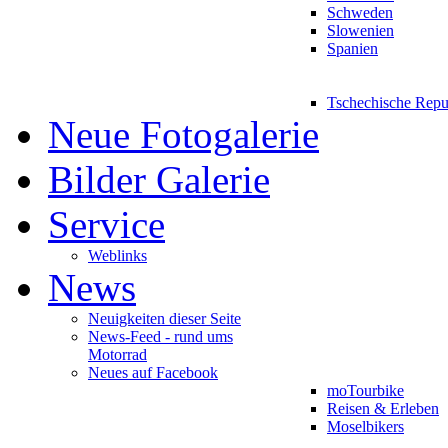
Schweden
Slowenien
Spanien
Tschechische Repu
Neue Fotogalerie
Bilder Galerie
Service
Weblinks
News
Neuigkeiten dieser Seite
News-Feed - rund ums
Motorrad
Neues auf Facebook
moTourbike
Reisen & Erleben
Moselbikers