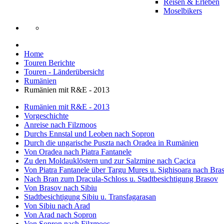
Reisen & Erleben
Moselbikers
Home
Touren Berichte
Touren - Länderübersicht
Rumänien
Rumänien mit R&E - 2013
Rumänien mit R&E - 2013
Vorgeschichte
Anreise nach Filzmoos
Durchs Ennstal und Leoben nach Sopron
Durch die ungarische Puszta nach Oradea in Rumänien
Von Oradea nach Piatra Fantanele
Zu den Moldauklöstern und zur Salzmine nach Cacica
Von Piatra Fantanele über Targu Mures u. Sighisoara nach Bra
Nach Bran zum Dracula-Schloss u. Stadtbesichtigung Brasov
Von Brasov nach Sibiu
Stadtbesichtigung Sibiu u. Transfagarasan
Von Sibiu nach Arad
Von Arad nach Sopron
Von Sopron nach Filzmoos