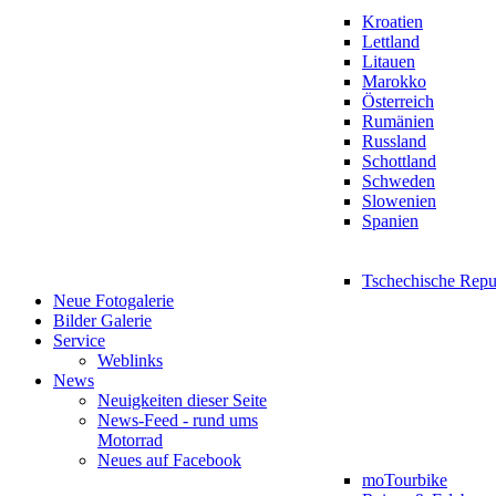
Kroatien
Lettland
Litauen
Marokko
Österreich
Rumänien
Russland
Schottland
Schweden
Slowenien
Spanien
Tschechische Repu
Neue Fotogalerie
Bilder Galerie
Service
Weblinks
News
Neuigkeiten dieser Seite
News-Feed - rund ums
Motorrad
Neues auf Facebook
moTourbike