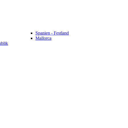
Spanien - Festland
Mallorca
ublik