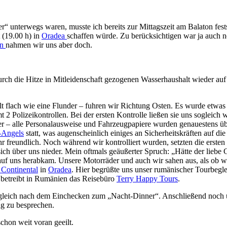
unterwegs waren, musste ich bereits zur Mittagszeit am Balaton festst
 (19.00 h) in
Oradea
schaffen würde. Zu berücksichtigen war ja auch n
on
nahmen wir uns aber doch.
ch die Hitze in Mitleidenschaft gezogenen Wasserhaushalt wieder auf 
alt flach wie eine Flunder – fuhren wir Richtung Osten. Es wurde etwa
Polizeikontrollen. Bei der ersten Kontrolle ließen sie uns sogleich wei
er – alle Personalausweise und Fahrzeugpapiere wurden genauestens üb
s-Angels
statt, was augenscheinlich einiges an Sicherheitskräften auf di
hr freundlich. Noch während wir kontrolliert wurden, setzten die ersten
sich über uns nieder. Mein oftmals geäußerter Spruch: „Hätte der liebe
uf uns herabkam. Unsere Motorräder und auch wir sahen aus, als ob w
Continental
in
Oradea
. Hier begrüßte uns unser rumänischer Tourbeglei
y betreibt in Rumänien das Reisebüro
Terry Happy Tours
.
ns gleich nach dem Einchecken zum „Nacht-Dinner“. Anschließend noch
ag zu besprechen.
chon weit voran geeilt.