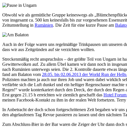
Obwohl wir als gemütliche Gruppe keineswegs als „Blümchenpflücker“ 
von insgesamt ca. 500 km keinesfalls bis zur vorgesehenen Essenszeit
Zeitumstellung in
Rumänien
. Die Zeit für eine kurze Pause am
Balat
Auch in der Folge waren uns regelmäßige Trinkpausen um unseren dur
dass wir aus Zeitgründen auf sie verzichten wollten.
Streckenmäßig recht anspruchslos – der größte Teil von Ungarn ist h
Gewitterwolken auf. Zu allem Übel kamen wir dann noch in insgesamt 2 
nach Rumänien unterwegs seien. Die 2. Kontrolle dauerte etwas läng
fand am Balaton vom
28.05. bis 02.06.2013 der World Run der Hell
Polizisten machten ja auch nur ihren Job und waren dabei wirklich se
verfärbte sich die Luft dunkel und ein heftiger Regenschauer machte 
Regen!“ wurde konterkariert durch den Dreck, der durch den Regen a
Erst gegen 21.15 h erreichten wir ziemlich geschafft das
Hotel Forum 
meinen Facebook-Kontakt zu ihm in der realen Welt fortsetzen. Terr
In Anbetracht der doch schon fortgeschrittenen Zeit begaben wir u
den abgelaufenen Tag Revue passieren zu lassen und den nächsten T
Zum Abschluss-Bier in der Bar waren die Zeiger der Uhr dann doch s