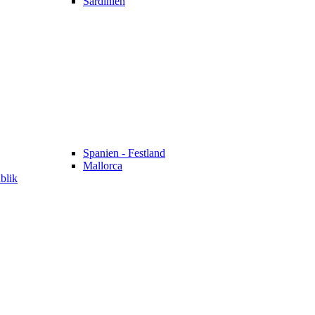
Sardinien
Spanien - Festland
Mallorca
blik