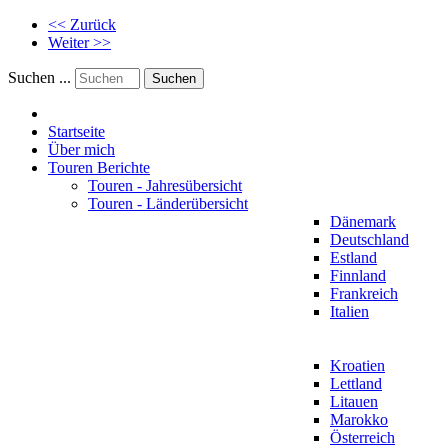
<< Zurück
Weiter >>
Suchen ...
Suchen
Startseite
Über mich
Touren Berichte
Touren - Jahresübersicht
Touren - Länderübersicht
Dänemark
Deutschland
Estland
Finnland
Frankreich
Italien
Kroatien
Lettland
Litauen
Marokko
Österreich