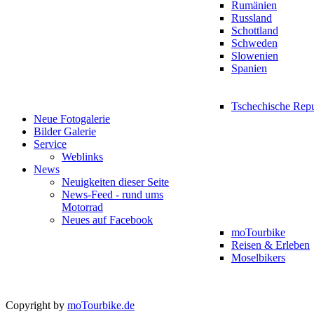
Rumänien
Russland
Schottland
Schweden
Slowenien
Spanien
Tschechische Rep
Neue Fotogalerie
Bilder Galerie
Service
Weblinks
News
Neuigkeiten dieser Seite
News-Feed - rund ums
Motorrad
Neues auf Facebook
moTourbike
Reisen & Erleben
Moselbikers
Copyright by
moTourbike.de