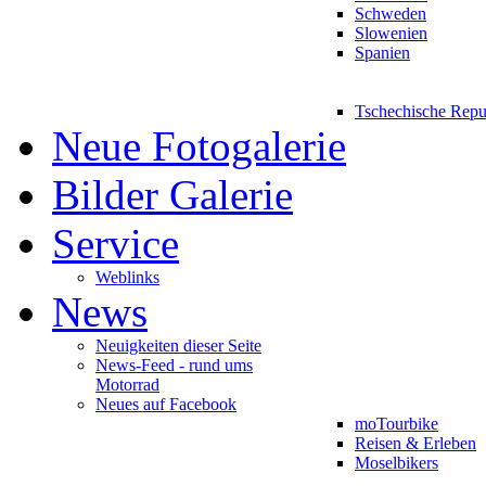
Schweden
Slowenien
Spanien
Tschechische Repu
Neue Fotogalerie
Bilder Galerie
Service
Weblinks
News
Neuigkeiten dieser Seite
News-Feed - rund ums
Motorrad
Neues auf Facebook
moTourbike
Reisen & Erleben
Moselbikers