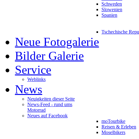
Schweden
Slowenien
Spanien
Tschechische Repu
Neue Fotogalerie
Bilder Galerie
Service
Weblinks
News
Neuigkeiten dieser Seite
News-Feed - rund ums
Motorrad
Neues auf Facebook
moTourbike
Reisen & Erleben
Moselbikers